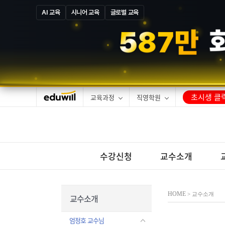
AI 교육
시니어 교육
글로벌 교육
5
8
7
만
초시생 클릭
교육과정
직영학원
수강신청
교수소개
HOME
> 교수소개
교수소개
엄정호 교수님