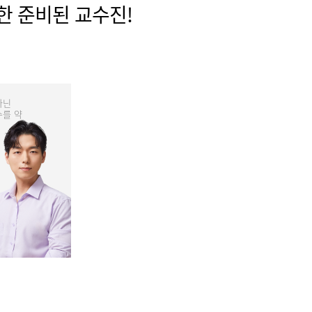
한 준비된 교수진!
아닌
수를 약