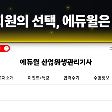
회원의 선택,
에듀윌
은
!
에듀윌 산업위생관리기사
교재소개
이벤트/특강
합격수기
수험정보