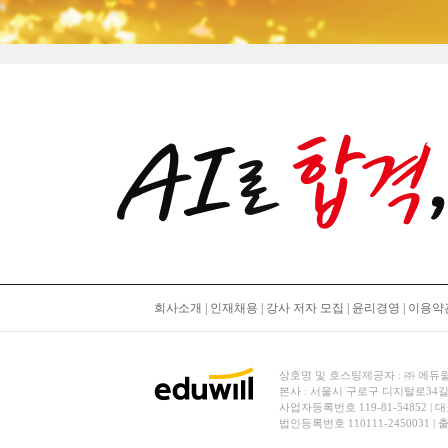
회사소개
|
인재채용
|
강사 저자 모집
|
윤리경영
|
이용약
상호명 및 호스팅제공자 : ㈜ 에듀윌 | 대
본사 : 서울시 구로구 디지털로34길
사업자등록번호 119-81-54852 | 
법인등록번호 110111-2450031 |